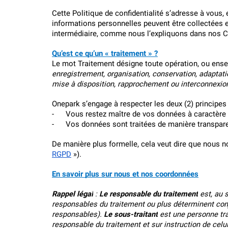
d'aéroport
Bruxelles-
parking
parking
Parking
Parking
Parking
Parking
Cette Politique de confidentialité s’adresse à vous, 
Schuman
de
de
Bas
Valencia
Lille
Versailles
Amsterdam
informations personnelles peuvent être collectées et
ville
lieu
Parking
intermédiaire, comme nous l’expliquons dans nos Co
touristique
Parking
Parking
Parking
Parking
Gare
Granada
Bordeaux
Saint-
Eindhoven
de
Qu’est ce qu’un « traitement » ?
Ouen
Liège-
Parking
Parking
Le mot Traitement désigne toute opération, ou ensem
Portugal
Guillemins
Sevilla
Avignon
Parking
enregistrement, organisation, conservation, adaptatio
La
Parking
mise à disposition, rapprochement ou interconnexion
Parking
Parking
Rochelle
Porto
Gare
Marseille
Onepark s’engage à respecter les deux (2) principes 
de
Parking
Parking
Parking
-     
Vous restez maître de vos données à caractère 
Bruxelles-
Strasbourg
Lisboa
Montpellier
-     
Vos données sont traitées de manière transparen
Luxembourg
Parking
Suisse
Parking
Rouen
De manière plus formelle, cela veut dire que nous no
Gare
Parking
RGPD
 »). 
de
Genève
Bruxelles-
En savoir plus sur nous et nos coordonnées
Parking
Ouest
Lausanne
Rappel légal
 : 
Le responsable du traitement
 est, au 
Parking
responsables du traitement ou plus déterminent conjo
Parking
Gare
responsables). 
Le sous-traitant
 est une personne tra
Zurich
d'Etterbeek
responsable du traitement et sur instruction de celui