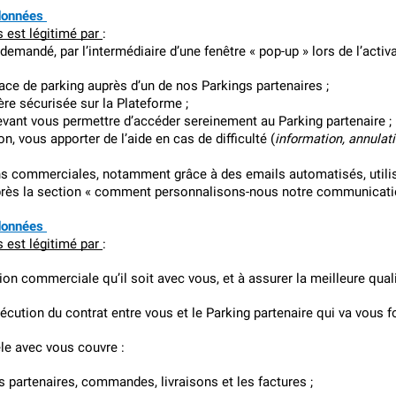
données 
 est légitimé par 
:
emandé, par l’intermédiaire d’une fenêtre « pop-up » lors de l’activa
ace de parking auprès d’un de nos Parkings partenaires ;
re sécurisée sur la Plateforme ;
evant vous permettre d’accéder sereinement au Parking partenaire ;
on, vous apporter de l’aide en cas de difficulté (
information, annulat
commerciales, notamment grâce à des emails automatisés, utilisan
-après la section « comment personnalisons-nous notre communicati
données 
 est légitimé par 
:
tion commerciale qu’il soit avec vous, et à assurer la meilleure quali
xécution du contrat entre vous et le Parking partenaire qui va vous
èle avec vous couvre :
s partenaires, commandes, livraisons et les factures ;