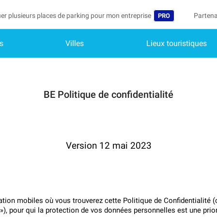
er plusieurs places de parking pour mon entreprise
Partena
PRO
s
Villes
Lieux touristiques
Langue
Devenir
Mo
België (NL)
Accéder
Deutschland (DE)
Vo
BE Politique de confidentialité
In
España (ES)
Mo
France (FR)
Me
International (EN
Version 12 mai 2023
Me
Italia (IT)
Me
Nederlands (NL)
tion mobiles où vous trouverez cette Politique de Confidentialité (ci
Portugal (PT)
), pour qui la protection de vos données personnelles est une prior