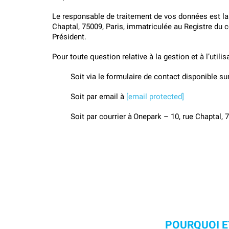
Rechercher
Rechercher
Le responsable de traitement de vos données est la s
un
un
Chaptal, 75009, Paris, immatriculée au Registre du 
parking
parking
Président.
à
de
l'international
gare
Pour toute question relative à la gestion et à l’util
Soit via le formulaire de contact disponible sur
Soit par email à 
[email protected]
Soit par courrier à
Onepark – 10, rue Chaptal, 7
POURQUOI E