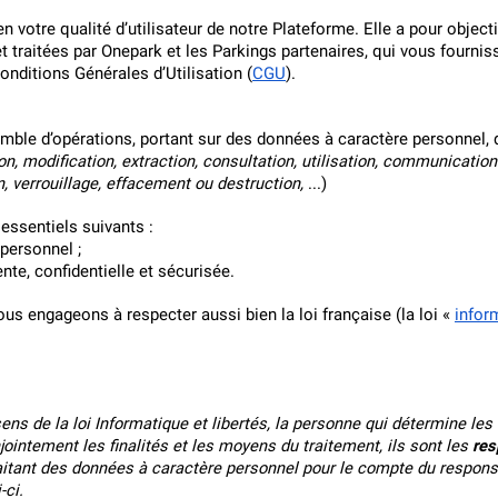
Schweiz (DE)
en votre qualité d’utilisateur de notre Plateforme. Elle a pour objec
 traitées par Onepark et les Parkings partenaires, qui vous fournis
Suisse (FR)
nditions Générales d’Utilisation (
CGU
).
ble d’opérations, portant sur des données à caractère personnel, qu
n, modification, extraction, consultation, utilisation, communication
, verrouillage, effacement ou destruction,
 ...)
essentiels suivants :
personnel ;
te, confidentielle et sécurisée.
us engageons à respecter aussi bien la loi française (la loi « 
inform
sens de la loi Informatique et libertés, la personne qui détermine les
intement les finalités et les moyens du traitement, ils sont les 
res
itant des données à caractère personnel pour le compte du responsabl
-ci.