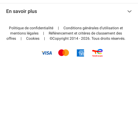
Nous contacter
Accéder à mon espace partenaire
En savoir plus
Centre d'aide
Blog
Comment ça marche ?
Politique de confidentialité
|
Conditions générales d'utilisation et
Wiki
mentions légales
|
Référencement et critères de classement des
Régler votre stationnement FLOW
offres
|
Cookies
|
©Copyright 2014 - 2026. Tous droits réservés.
Guide du stationnement