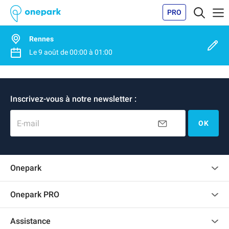
PRO
Rennes
Le
9 août
de
00:00
à
01:00
Inscrivez-vous à notre newsletter :
E-mail
OK
Onepark
Charte des avis clients
Onepark PRO
Recrutement
Louer plusieurs places de parking pour mon entreprise
Assistance
Devenir partenaire