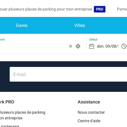
ouer plusieurs places de parking pour mon entreprise
Parte
PRO
Gares
Villes
Langue
Deven
Mo
Belgique (FR)
Accéd
ment
Début
België (NL)
Vo
In
Deutschland (D
Mo
España (ES)
E-mail
Me
France (FR)
Me
International (
rk PRO
Assistance
Me
Italia (IT)
lusieurs places de parking
Nous contacter
Nederlands (NL
on entreprise
Centre d'aide
 partenaire