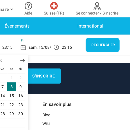
naire
Aide
Suisse (FR)
Se connecter / S'inscrire
Événements
International
ir partenaire
n Compte
Besoin d’aide ?
er à mon espace partenaire
Comment ça marche ?
SE CONNECTER
Fin
RECHERCHER
23:15
23:15
Centre d’aide
us n’avez pas encore de compte ?
scrivez-vous.
26
E)
Guide de stationnement
ve
sa
di
n profil
Nous contacter
S'INSCRIRE
1
2
s réservations
Blog
7
8
9
s informations de paiement
14
15
16
EN)
Notre application mobile
En savoir plus
21
22
23
s factures
28
29
30
Blog
)
Wiki