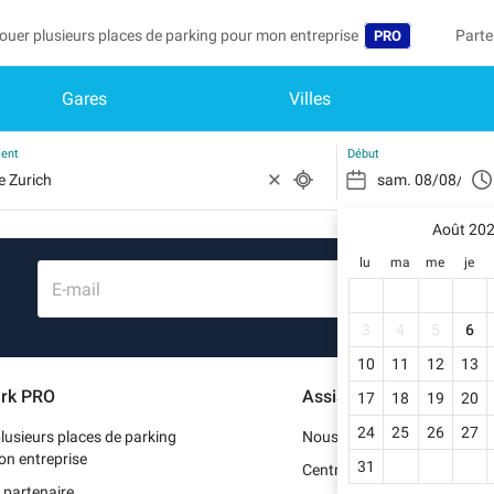
ouer plusieurs places de parking pour mon entreprise
Parte
PRO
Gares
Villes
Langue
Deven
Mo
Belgique (FR)
Accéd
ment
Début
België (NL)
Vo
In
Août 20
Deutschland (D
lu
ma
me
je
Mo
España (ES)
E-mail
Me
France (FR)
3
4
5
6
Me
10
11
12
13
International (
rk PRO
Assistance
17
18
19
20
Me
Italia (IT)
24
25
26
27
lusieurs places de parking
Nous contacter
Nederlands (NL
on entreprise
31
Centre d'aide
 partenaire