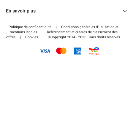
Nous contacter
Accéder à mon espace partenaire
En savoir plus
Centre d'aide
Blog
Comment ça marche ?
Politique de confidentialité
|
Conditions générales d'utilisation et
Wiki
mentions légales
|
Référencement et critères de classement des
Régler votre stationnement FLOW
offres
|
Cookies
|
©Copyright 2014 - 2026. Tous droits réservés.
Guide du stationnement