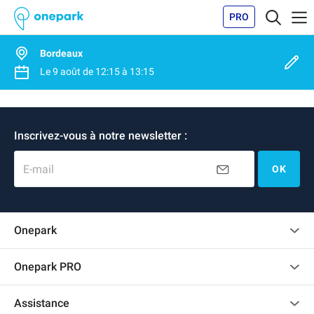
PRO
Bordeaux
Le
9 août
de
12:15
à
13:15
Inscrivez-vous à notre newsletter :
E-mail
OK
Onepark
Charte des avis clients
Onepark PRO
Recrutement
Louer plusieurs places de parking pour mon entreprise
Assistance
Devenir partenaire