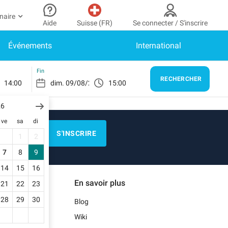
naire
Aide
Suisse (FR)
Se connecter / S'inscrire
Événements
International
ir partenaire
n Compte
Besoin d’aide ?
er à mon espace partenaire
Comment ça marche ?
SE CONNECTER
Fin
RECHERCHER
14:00
15:00
Centre d’aide
us n’avez pas encore de compte ?
scrivez-vous.
26
E)
Guide de stationnement
ve
sa
di
n profil
Nous contacter
S'INSCRIRE
1
2
s réservations
Blog
7
8
9
s informations de paiement
14
15
16
EN)
Notre application mobile
En savoir plus
21
22
23
s factures
28
29
30
Blog
)
Wiki