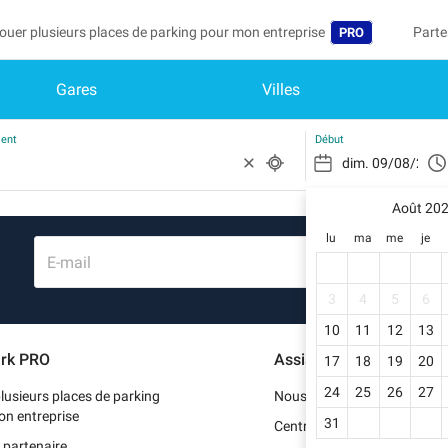
ouer plusieurs places de parking pour mon entreprise
Parte
PRO
Gares
Villes
Langue
Deven
Mo
Belgique (FR)
Accéd
ment
Début
België (NL)
Vo
In
Août 20
Deutschland (D
lu
ma
me
je
Mo
España (ES)
E-mail
Me
France (FR)
3
4
5
6
Me
10
11
12
13
International (
rk PRO
Assistance
17
18
19
20
Me
Italia (IT)
24
25
26
27
lusieurs places de parking
Nous contacter
Nederlands (NL
on entreprise
31
Centre d'aide
 partenaire