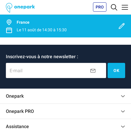
PRO
France
Le
11 août
de
14:30
à
15:30
Inscrivez-vous à notre newsletter :
E-mail
OK
Onepark
Charte des avis clients
Onepark PRO
Recrutement
Louer plusieurs places de parking pour mon entreprise
Assistance
Devenir partenaire