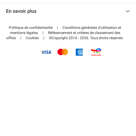
Nous contacter
Accéder à mon espace partenaire
En savoir plus
Centre d'aide
Blog
Comment ça marche ?
Politique de confidentialité
|
Conditions générales d'utilisation et
Wiki
mentions légales
|
Référencement et critères de classement des
Régler votre stationnement FLOW
offres
|
Cookies
|
©Copyright 2014 - 2026. Tous droits réservés.
Guide du stationnement