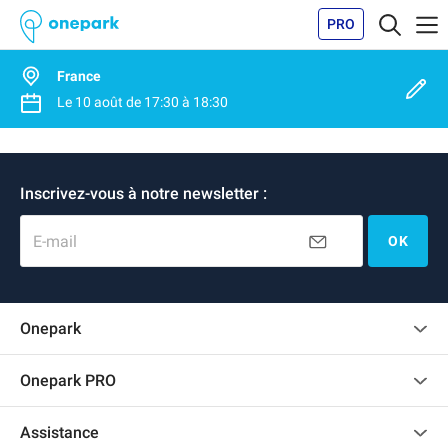
PRO
France
Le
10 août
de
17:30
à
18:30
Inscrivez-vous à notre newsletter :
E-mail
OK
Onepark
Charte des avis clients
Onepark PRO
Recrutement
Louer plusieurs places de parking pour mon entreprise
Assistance
Devenir partenaire