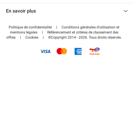
Nous contacter
Accéder à mon espace partenaire
En savoir plus
Centre d'aide
Blog
Comment ça marche ?
Politique de confidentialité
|
Conditions générales d'utilisation et
Wiki
mentions légales
|
Référencement et critères de classement des
Régler votre stationnement FLOW
offres
|
Cookies
|
©Copyright 2014 - 2026. Tous droits réservés.
Guide du stationnement