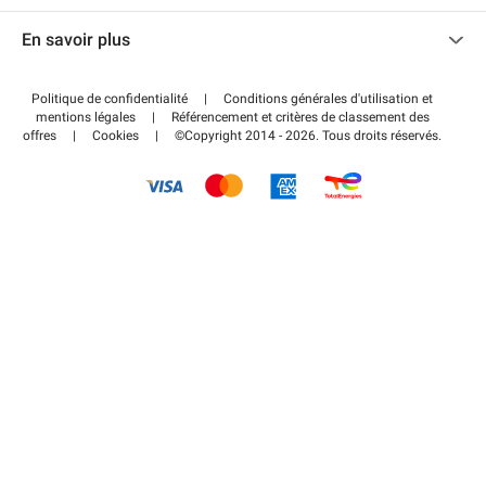
Nous contacter
Accéder à mon espace partenaire
En savoir plus
Centre d'aide
Blog
Comment ça marche ?
Politique de confidentialité
|
Conditions générales d'utilisation et
Wiki
mentions légales
|
Référencement et critères de classement des
Régler votre stationnement FLOW
offres
|
Cookies
|
©Copyright 2014 - 2026. Tous droits réservés.
Guide du stationnement