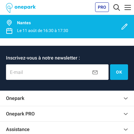
PRO
Nantes
Le
11 août
de
16:30
à
17:30
Inscrivez-vous à notre newsletter :
E-mail
OK
Onepark
Charte des avis clients
Onepark PRO
Recrutement
Louer plusieurs places de parking pour mon entreprise
Assistance
Devenir partenaire