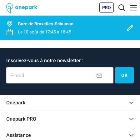
PRO
Gare de Bruxelles-Schuman
Le
10 août
de
17:45
à
18:45
Inscrivez-vous à notre newsletter :
E-mail
OK
Onepark
Charte des avis clients
Onepark PRO
Recrutement
Louer plusieurs places de parking pour mon entreprise
Assistance
Devenir partenaire