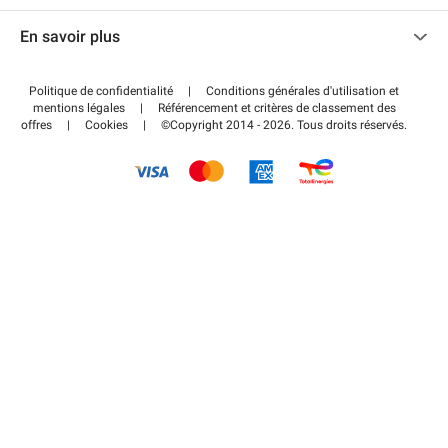
Nous contacter
Accéder à mon espace partenaire
En savoir plus
Centre d'aide
Blog
Comment ça marche ?
Politique de confidentialité
|
Conditions générales d'utilisation et
Wiki
mentions légales
|
Référencement et critères de classement des
Régler votre stationnement FLOW
offres
|
Cookies
|
©Copyright 2014 - 2026. Tous droits réservés.
Guide du stationnement