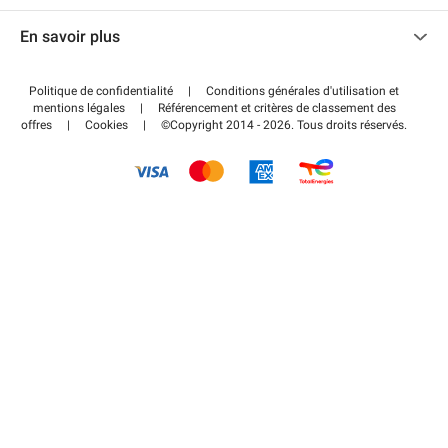
Nous contacter
Accéder à mon espace partenaire
En savoir plus
Centre d'aide
Blog
Comment ça marche ?
Politique de confidentialité
|
Conditions générales d'utilisation et
Wiki
mentions légales
|
Référencement et critères de classement des
Régler votre stationnement FLOW
offres
|
Cookies
|
©Copyright 2014 - 2026. Tous droits réservés.
Guide du stationnement