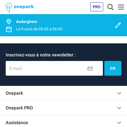
PRO
Auderghem
Le
9 août
de
05:45
à
06:45
Inscrivez-vous à notre newsletter :
E-mail
OK
Onepark
Charte des avis clients
Onepark PRO
Recrutement
Louer plusieurs places de parking pour mon entreprise
Assistance
Devenir partenaire