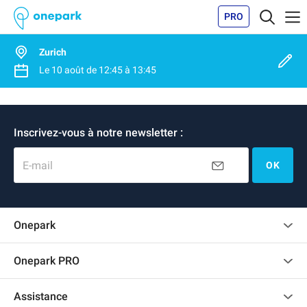
PRO
Zurich
Le
10 août
de
12:45
à
13:45
Inscrivez-vous à notre newsletter :
E-mail
OK
Onepark
Charte des avis clients
Onepark PRO
Recrutement
Louer plusieurs places de parking pour mon entreprise
Assistance
Devenir partenaire