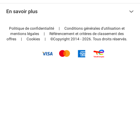
Nous contacter
Accéder à mon espace partenaire
En savoir plus
Centre d'aide
Blog
Comment ça marche ?
Politique de confidentialité
|
Conditions générales d'utilisation et
Wiki
mentions légales
|
Référencement et critères de classement des
Régler votre stationnement FLOW
offres
|
Cookies
|
©Copyright 2014 - 2026. Tous droits réservés.
Guide du stationnement