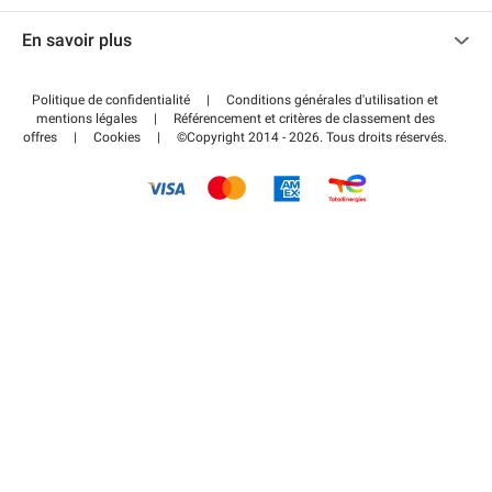
Nous contacter
Accéder à mon espace partenaire
En savoir plus
Centre d'aide
Blog
Comment ça marche ?
Politique de confidentialité
|
Conditions générales d'utilisation et
Wiki
mentions légales
|
Référencement et critères de classement des
Régler votre stationnement FLOW
offres
|
Cookies
|
©Copyright 2014 - 2026. Tous droits réservés.
Guide du stationnement