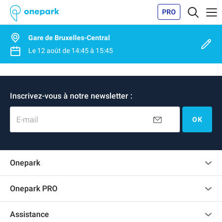
PRO
Gare de Bruxelles-Central
Le
12 août
de
14:45
à
15:45
Inscrivez-vous à notre newsletter :
E-mail
OK
Onepark
Charte des avis clients
Onepark PRO
Recrutement
Louer plusieurs places de parking pour mon entreprise
Assistance
Devenir partenaire