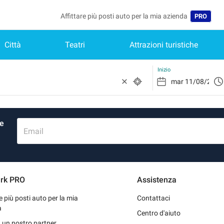
Affittare più posti auto per la mia azienda
PRO
Città
Teatri
Attrazioni turistiche
Lingua
Belgique 
Inizio
België (N
Deutschl
re
España (
Email
France (
Internati
rk PRO
Assistenza
Nederlan
re più posti auto per la mia
Contattaci
Portugal 
a
Centro d'aiuto
 un nostro partner