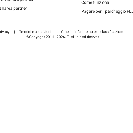
Schweiz 
Come funziona
all'area partner
Pagare per il parcheggio F
Suisse (F
rivacy
|
Termini e condizioni
|
Criteri di riferimento e di classificazione
|
©Copyright 2014 - 2026. Tutti i dirittti riservati