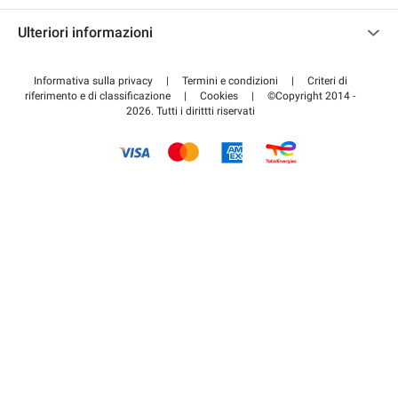
Contattaci
Accedi all'area partner
Ulteriori informazioni
Centro d'aiuto
Blog
Come funziona
Informativa sulla privacy
|
Termini e condizioni
|
Criteri di
riferimento e di classificazione
|
Cookies
|
©Copyright 2014 -
Pagare per il parcheggio FLOW
2026. Tutti i dirittti riservati