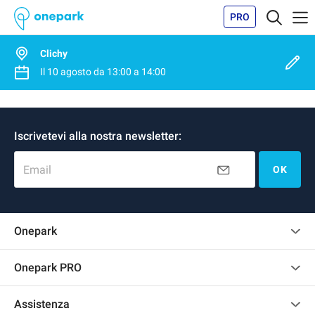
PRO
Clichy
Il
10 agosto
da
13:00
a
14:00
Iscrivetevi alla nostra newsletter:
Email
OK
Onepark
Regolamento recensioni
Onepark PRO
Affittare più posti auto per la mia azienda
Assistenza
Diventa un nostro partner