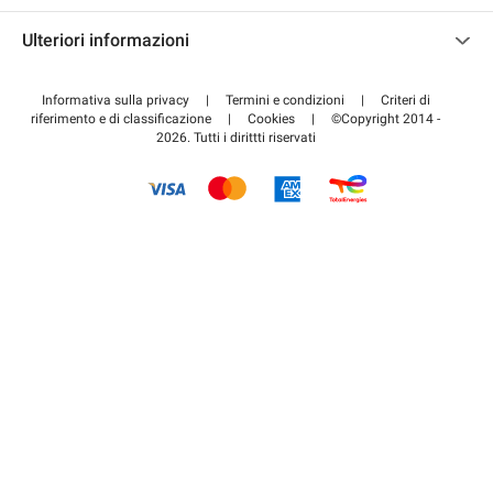
Contattaci
Accedi all'area partner
Ulteriori informazioni
Centro d'aiuto
Blog
Come funziona
Informativa sulla privacy
|
Termini e condizioni
|
Criteri di
riferimento e di classificazione
|
Cookies
|
©Copyright 2014 -
Pagare per il parcheggio FLOW
2026. Tutti i dirittti riservati