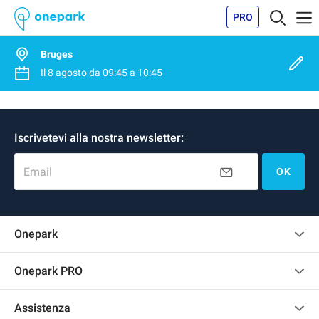
PRO
Bruges
Il
8 agosto
da
09:45
a
10:45
Iscrivetevi alla nostra newsletter:
Email
OK
Onepark
Regolamento recensioni
Onepark PRO
Affittare più posti auto per la mia azienda
Assistenza
Diventa un nostro partner