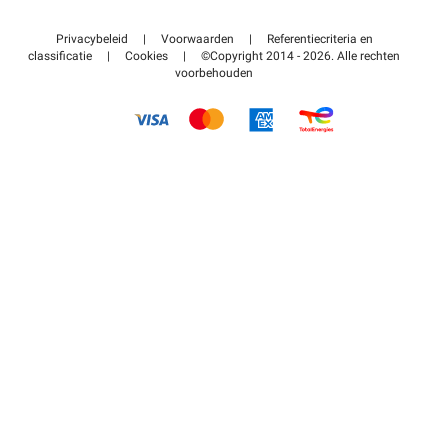
Neem contact met ons op
Toegang tot mijn partnergebied
Privacybeleid
|
Voorwaarden
|
Referentiecriteria en
Helpcentrum
classificatie
|
Cookies
|
©Copyright 2014 - 2026. Alle rechten
voorbehouden
Hoe het werkt
Betalen voor parkeren FLOW