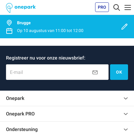
PRO
Brugge
Op
10 augustus
van
11:00
tot
12:00
Registreer nu voor onze nieuwsbrief:
E-mail
OK
Onepark
Klantenbeoordelingen
Onepark PRO
Verschillende parkeerplaatsen huren voor mijn bedrijf
Ondersteuning
Word partner van Onepark