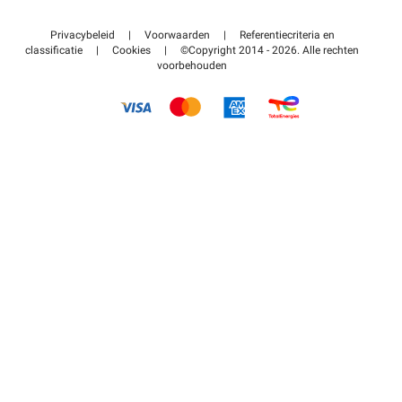
Neem contact met ons op
Toegang tot mijn partnergebied
Privacybeleid
|
Voorwaarden
|
Referentiecriteria en
Helpcentrum
classificatie
|
Cookies
|
©Copyright 2014 - 2026. Alle rechten
voorbehouden
Hoe het werkt
Betalen voor parkeren FLOW