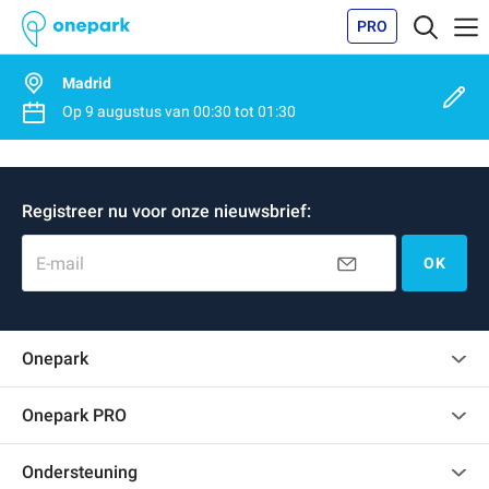
PRO
Madrid
Op
9 augustus
van
00:30
tot
01:30
Registreer nu voor onze nieuwsbrief:
E-mail
OK
Onepark
Klantenbeoordelingen
Onepark PRO
Verschillende parkeerplaatsen huren voor mijn bedrijf
Ondersteuning
Word partner van Onepark