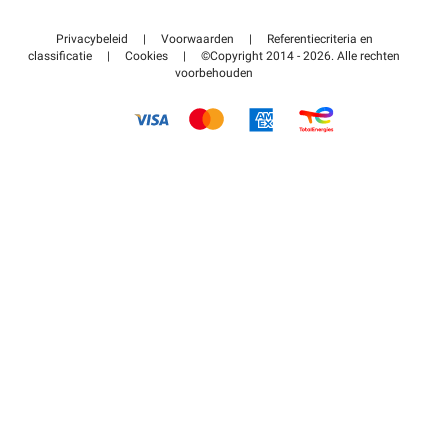
Neem contact met ons op
Toegang tot mijn partnergebied
Privacybeleid
|
Voorwaarden
|
Referentiecriteria en
Helpcentrum
classificatie
|
Cookies
|
©Copyright 2014 - 2026. Alle rechten
voorbehouden
Hoe het werkt
Betalen voor parkeren FLOW