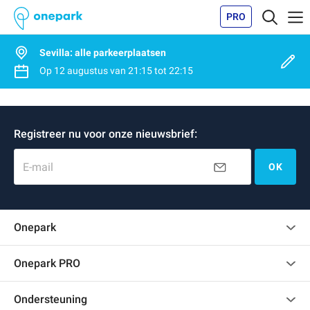
PRO
Sevilla: alle parkeerplaatsen
Op
12 augustus
van
21:15
tot
22:15
Registreer nu voor onze nieuwsbrief:
E-mail
OK
Onepark
Klantenbeoordelingen
Onepark PRO
Verschillende parkeerplaatsen huren voor mijn bedrijf
Ondersteuning
Word partner van Onepark