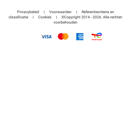
Neem contact met ons op
Toegang tot mijn partnergebied
Privacybeleid
|
Voorwaarden
|
Referentiecriteria en
Helpcentrum
classificatie
|
Cookies
|
©Copyright 2014 - 2026. Alle rechten
voorbehouden
Hoe het werkt
Betalen voor parkeren FLOW