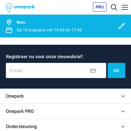
PRO
Rom
Op
10 augustus
van
16:45
tot
17:45
Registreer nu voor onze nieuwsbrief:
E-mail
OK
Onepark
Klantenbeoordelingen
Onepark PRO
Verschillende parkeerplaatsen huren voor mijn bedrijf
Ondersteuning
Word partner van Onepark