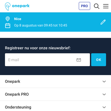
PRO
Nice
Op
8 augustus
van
09:45
tot
10:45
Registreer nu voor onze nieuwsbrief:
E-mail
OK
Onepark
Klantenbeoordelingen
Onepark PRO
Verschillende parkeerplaatsen huren voor mijn bedrijf
Ondersteuning
Word partner van Onepark