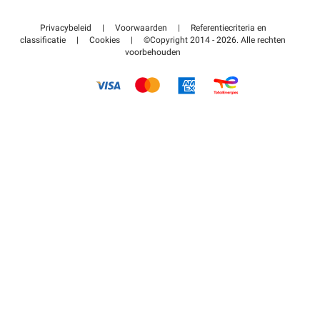
Neem contact met ons op
Toegang tot mijn partnergebied
Privacybeleid
|
Voorwaarden
|
Referentiecriteria en
Helpcentrum
classificatie
|
Cookies
|
©Copyright 2014 - 2026. Alle rechten
voorbehouden
Hoe het werkt
Betalen voor parkeren FLOW