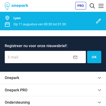
PRO
Lyon
Op
11 augustus
van
00:30
tot
01:30
Registreer nu voor onze nieuwsbrief:
E-mail
OK
Onepark
Klantenbeoordelingen
Onepark PRO
Verschillende parkeerplaatsen huren voor mijn bedrijf
Ondersteuning
Word partner van Onepark