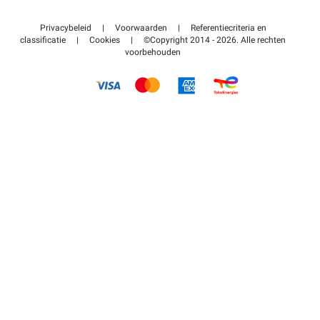
Neem contact met ons op
Toegang tot mijn partnergebied
Privacybeleid
|
Voorwaarden
|
Referentiecriteria en
Helpcentrum
classificatie
|
Cookies
|
©Copyright 2014 - 2026. Alle rechten
voorbehouden
Hoe het werkt
Betalen voor parkeren FLOW