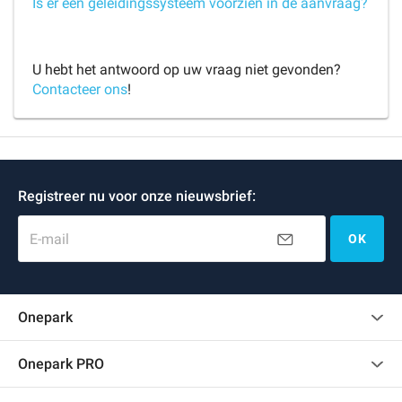
Is er een geleidingssysteem voorzien in de aanvraag?
U hebt het antwoord op uw vraag niet gevonden?
Contacteer ons
!
Registreer nu voor onze nieuwsbrief:
E-mail
OK
Onepark
Klantenbeoordelingen
Onepark PRO
Verschillende parkeerplaatsen huren voor mijn bedrijf