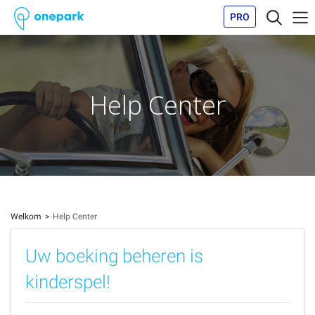
PRO
Help Center
Welkom
Help Center
Uw boeking beheren is
kinderspel!