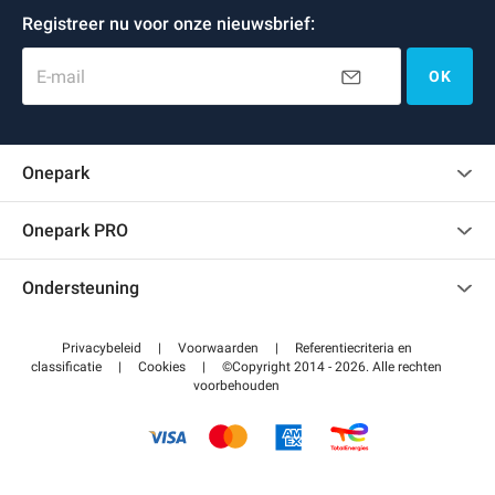
Registreer nu voor onze nieuwsbrief:
E-mail
OK
Onepark
Klantenbeoordelingen
Onepark PRO
Verschillende parkeerplaatsen huren voor mijn bedrijf
Ondersteuning
Word partner van Onepark
Neem contact met ons op
Toegang tot mijn partnergebied
Privacybeleid
|
Voorwaarden
|
Referentiecriteria en
Helpcentrum
classificatie
|
Cookies
|
©Copyright 2014 - 2026. Alle rechten
voorbehouden
Hoe het werkt
Betalen voor parkeren FLOW