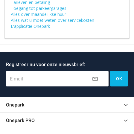
Tarieven en betaling
Toegang tot parkeergarages
Alles over maandelijkse huur
Alles wat u moet weten over servicekosten
L'applicatie Onepark
Registreer nu voor onze nieuwsbrief:
E-mail
OK
Onepark
Klantenbeoordelingen
Onepark PRO
Verschillende parkeerplaatsen huren voor mijn bedrijf