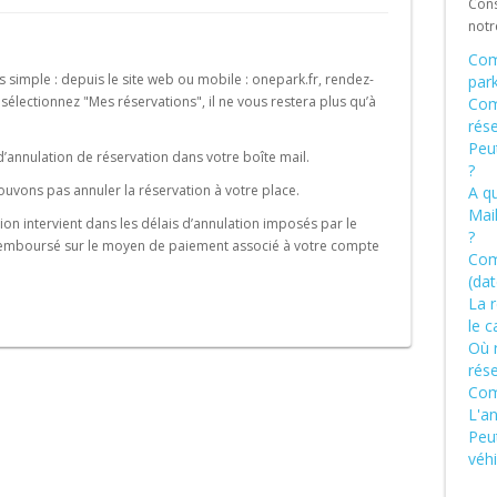
Cons
Schweiz (DE)
not
Suisse (FR)
Com
ès simple : depuis le site web ou mobile : onepark.fr, rendez-
park
électionnez "Mes réservations", il ne vous restera plus qu’à
Com
rése
Peut
’annulation de réservation dans votre boîte mail.
?
ouvons pas annuler la réservation à votre place.
A qu
Mail
tion intervient dans les délais d’annulation imposés par le
?
remboursé sur le moyen de paiement associé à votre compte
Com
(dat
La r
le 
Où r
rése
Com
L'an
Peut
véhi