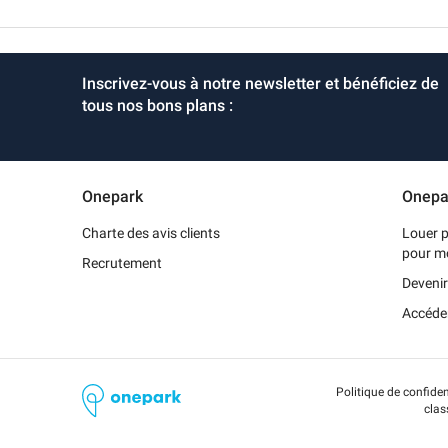
Rechercher
Rechercher
un
un
parking
parking
à
Inscrivez-vous à notre newsletter et bénéficiez de
de
l'international
gare
tous nos bons plans :
Onepark
Onepa
Charte des avis clients
Louer p
pour m
Recrutement
Devenir
Accéde
Politique de confiden
clas