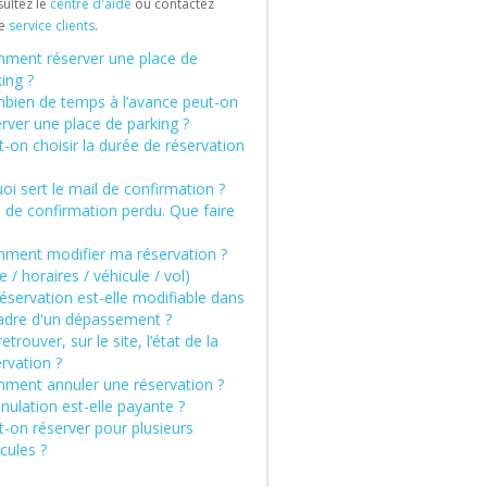
ultez le
centre d'aide
ou contactez
re
service clients
.
ment réserver une place de
ing ?
bien de temps à l’avance peut-on
rver une place de parking ?
-on choisir la durée de réservation
oi sert le mail de confirmation ?
 de confirmation perdu. Que faire
ment modifier ma réservation ?
e / horaires / véhicule / vol)
éservation est-elle modifiable dans
cadre d'un dépassement ?
etrouver, sur le site, l’état de la
rvation ?
ment annuler une réservation ?
nulation est-elle payante ?
-on réserver pour plusieurs
cules ?