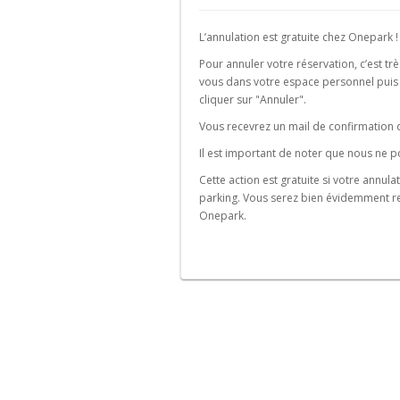
d'aéroport
Bruxelles-
parking
parking
Parking
Parking
Parking
Parking
Schuman
de
de
Bas
Valencia
Lille
Versailles
Amsterdam
L’annulation est gratuite chez Onepark !
ville
lieu
Parking
touristique
Parking
Parking
Parking
Parking
Pour annuler votre réservation, c’est tr
Gare
Granada
Bordeaux
Saint-
Eindhoven
vous dans votre espace personnel puis s
de
Ouen
cliquer sur "Annuler".
Liège-
Parking
Parking
Portugal
Guillemins
Sevilla
Avignon
Parking
Vous recevrez un mail de confirmation d
La
Parking
Parking
Parking
Il est important de noter que nous ne p
Rochelle
Porto
Gare
Marseille
Cette action est gratuite si votre annula
de
Parking
Parking
Parking
parking. Vous serez bien évidemment 
Bruxelles-
Strasbourg
Lisboa
Montpellier
Onepark.
Luxembourg
Parking
Suisse
Parking
Rouen
Gare
Parking
de
Genève
Bruxelles-
Parking
Ouest
Lausanne
Parking
Parking
Gare
Zurich
d'Etterbeek