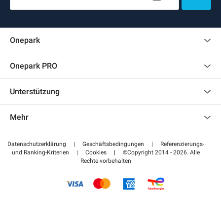
Onepark
Kundenbewertungen
Onepark PRO
Impressum
Mehrere Parkplätze für mein Unternehmen mieten
Unterstützung
Werden Sie unser Partner
Kontaktieren Sie uns
Auf meinen Partnerbereich zugreifen
Mehr
Hilfezentrum
Blog
Wie funktioniert es
Datenschutzerklärung
|
Geschäftsbedingungen
|
Referenzierungs-
und Ranking-Kriterien
|
Cookies
|
©Copyright 2014 - 2026. Alle
Bezahlen Sie Ihren Parkplatz FLOW
Rechte vorbehalten