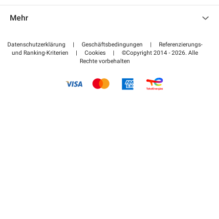
Kontaktieren Sie uns
Auf meinen Partnerbereich zugreifen
Mehr
Hilfezentrum
Blog
Wie funktioniert es
Datenschutzerklärung
|
Geschäftsbedingungen
|
Referenzierungs-
und Ranking-Kriterien
|
Cookies
|
©Copyright 2014 - 2026. Alle
Bezahlen Sie Ihren Parkplatz FLOW
Rechte vorbehalten