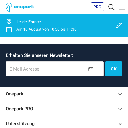
PRO
Île-de-France
Am
10 August
von
10:30
bis
11:30
Erhalten Sie unseren Newsletter:
E-Mail Adresse
OK
Onepark
Kundenbewertungen
Onepark PRO
Impressum
Mehrere Parkplätze für mein Unternehmen mieten
Unterstützung
Werden Sie unser Partner