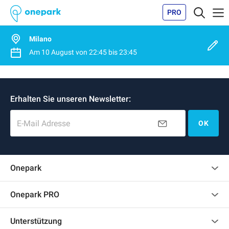
PRO
Milano
Am
10 August
von
22:45
bis
23:45
Erhalten Sie unseren Newsletter:
E-Mail Adresse
OK
Onepark
Kundenbewertungen
Onepark PRO
Impressum
Mehrere Parkplätze für mein Unternehmen mieten
Unterstützung
Werden Sie unser Partner