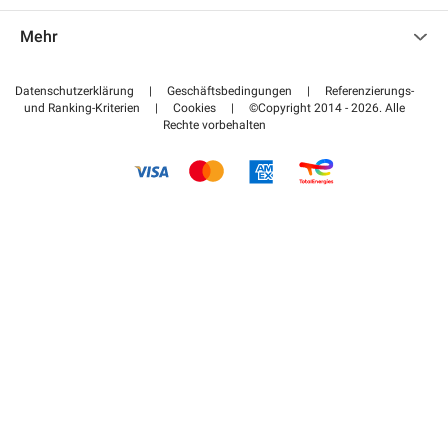
Kontaktieren Sie uns
Auf meinen Partnerbereich zugreifen
Mehr
Hilfezentrum
Blog
Wie funktioniert es
Datenschutzerklärung
|
Geschäftsbedingungen
|
Referenzierungs-
und Ranking-Kriterien
|
Cookies
|
©Copyright 2014 - 2026. Alle
Bezahlen Sie Ihren Parkplatz FLOW
Rechte vorbehalten