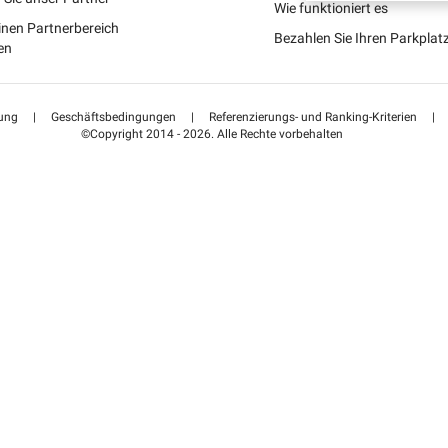
Schweiz (DE)
Wie funktioniert es
inen Partnerbereich
Bezahlen Sie Ihren Parkpla
Suisse (FR)
en
ung
|
Geschäftsbedingungen
|
Referenzierungs- und Ranking-Kriterien
|
©Copyright 2014 - 2026. Alle Rechte vorbehalten