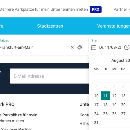
Mehrere Parkplätze für mein Unternehmen mieten
Partner
PRO
fe
Stadtzentren
Veranstaltunge
Sprache
Werden S
Me
Belgique (FR)
Auf mein
latzes
Start
België (NL)
Si
Reg
August 2
España (ES)
Mo
Di
Mi
Do
e
Mei
France (FR)
E-Mail Adresse
Me
International (EN)
3
4
5
6
Me
10
11
12
13
Italia (IT)
rk PRO
Unterstützung
17
18
19
20
Me
Nederlands (NL)
24
25
26
27
 Parkplätze für mein
Kontaktieren Sie uns
Portugal (PT)
ehmen mieten
31
Hilfezentrum
Sie unser Partner