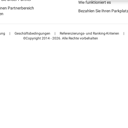
Portugal (PT)
Wie funktioniert es
inen Partnerbereich
Bezahlen Sie Ihren Parkpla
Suisse (FR)
en
ung
|
Geschäftsbedingungen
|
Referenzierungs- und Ranking-Kriterien
|
©Copyright 2014 - 2026. Alle Rechte vorbehalten