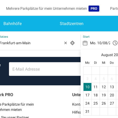
Mehrere Parkplätze für mein Unternehmen mieten
Part
PRO
Bahnhöfe
Stadtzentren
Sprache
Werd
Me
Belgique (FR)
Auf 
latzes
Start
België (NL)
Si
Reg
August 2
Deutschland (DE)
Mo
Di
Mi
Do
e
Mei
España (ES)
E-Mail Adresse
Me
France (FR)
3
4
5
6
Me
10
11
12
13
International (EN
rk PRO
Unterstützung
17
18
19
20
Me
Italia (IT)
24
25
26
27
 Parkplätze für mein
Kontaktieren Sie uns
Nederlands (NL)
ehmen mieten
31
Hilfezentrum
Sie unser Partner