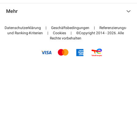
Kontaktieren Sie uns
Auf meinen Partnerbereich zugreifen
Mehr
Hilfezentrum
Blog
Wie funktioniert es
Datenschutzerklärung
|
Geschäftsbedingungen
|
Referenzierungs-
und Ranking-Kriterien
|
Cookies
|
©Copyright 2014 - 2026. Alle
Bezahlen Sie Ihren Parkplatz FLOW
Rechte vorbehalten