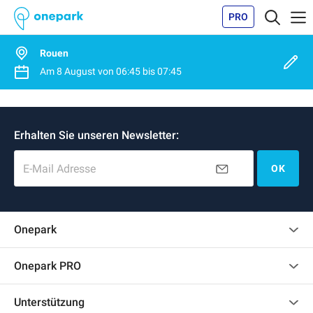
PRO
Rouen
Am
8 August
von
06:45
bis
07:45
Erhalten Sie unseren Newsletter:
E-Mail Adresse
OK
Onepark
Kundenbewertungen
Onepark PRO
Mehrere Parkplätze für mein Unternehmen mieten
Unterstützung
Werden Sie unser Partner