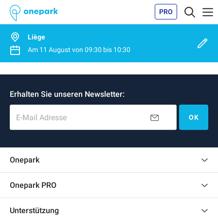
PRO
Liège
Am
11 August
von
09:30
bis
10:30
Erhalten Sie unseren Newsletter:
E-Mail Adresse
OK
Onepark
Kundenbewertungen
Onepark PRO
Mehrere Parkplätze für mein Unternehmen mieten
Unterstützung
Werden Sie unser Partner