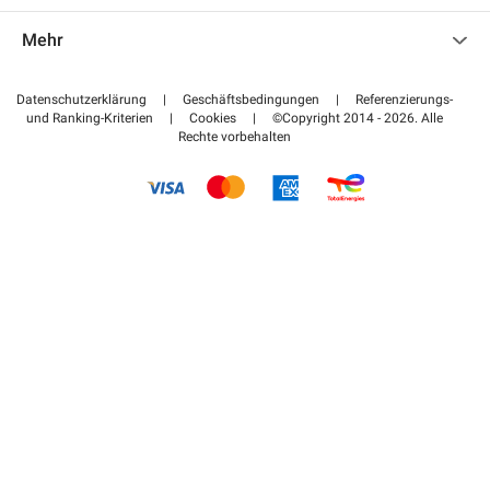
Kontaktieren Sie uns
Auf meinen Partnerbereich zugreifen
Mehr
Hilfezentrum
Blog
Wie funktioniert es
Datenschutzerklärung
|
Geschäftsbedingungen
|
Referenzierungs-
und Ranking-Kriterien
|
Cookies
|
©Copyright 2014 - 2026. Alle
Bezahlen Sie Ihren Parkplatz FLOW
Rechte vorbehalten