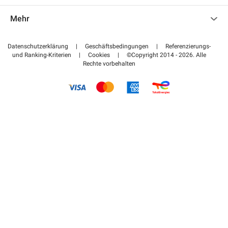
Kontaktieren Sie uns
Auf meinen Partnerbereich zugreifen
Mehr
Hilfezentrum
Blog
Wie funktioniert es
Datenschutzerklärung
|
Geschäftsbedingungen
|
Referenzierungs-
und Ranking-Kriterien
|
Cookies
|
©Copyright 2014 - 2026. Alle
Bezahlen Sie Ihren Parkplatz FLOW
Rechte vorbehalten