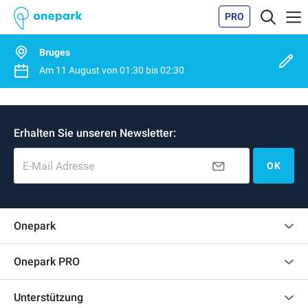
PRO
Bruges
Am
11 August
von
01:30
bis
02:30
Erhalten Sie unseren Newsletter:
E-Mail Adresse
OK
Onepark
Kundenbewertungen
Onepark PRO
Mehrere Parkplätze für mein Unternehmen mieten
Unterstützung
Werden Sie unser Partner