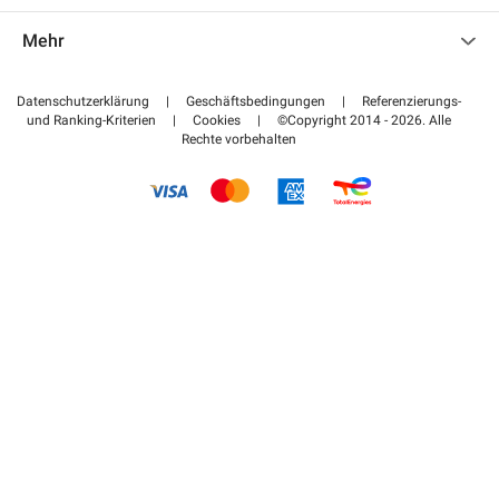
Kontaktieren Sie uns
Auf meinen Partnerbereich zugreifen
Mehr
Hilfezentrum
Blog
Wie funktioniert es
Datenschutzerklärung
|
Geschäftsbedingungen
|
Referenzierungs-
und Ranking-Kriterien
|
Cookies
|
©Copyright 2014 - 2026. Alle
Bezahlen Sie Ihren Parkplatz FLOW
Rechte vorbehalten