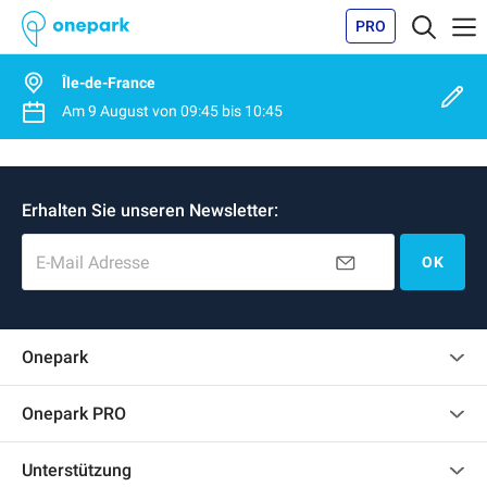
PRO
Île-de-France
Am
9 August
von
09:45
bis
10:45
Erhalten Sie unseren Newsletter:
E-Mail Adresse
OK
Onepark
Kundenbewertungen
Onepark PRO
Mehrere Parkplätze für mein Unternehmen mieten
Unterstützung
Werden Sie unser Partner