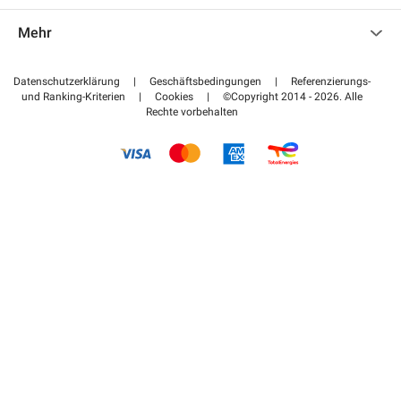
Kontaktieren Sie uns
Auf meinen Partnerbereich zugreifen
Mehr
Hilfezentrum
Blog
Wie funktioniert es
Datenschutzerklärung
|
Geschäftsbedingungen
|
Referenzierungs-
und Ranking-Kriterien
|
Cookies
|
©Copyright 2014 - 2026. Alle
Bezahlen Sie Ihren Parkplatz FLOW
Rechte vorbehalten