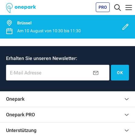
PRO
Brüssel
Am
10 August
von
10:30
bis
11:30
Erhalten Sie unseren Newsletter:
E-Mail Adresse
OK
Onepark
Kundenbewertungen
Onepark PRO
Mehrere Parkplätze für mein Unternehmen mieten
Unterstützung
Werden Sie unser Partner