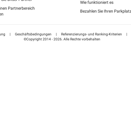
Schweiz (DE)
Wie funktioniert es
inen Partnerbereich
Bezahlen Sie Ihren Parkpla
Suisse (FR)
en
ung
|
Geschäftsbedingungen
|
Referenzierungs- und Ranking-Kriterien
|
©Copyright 2014 - 2026. Alle Rechte vorbehalten