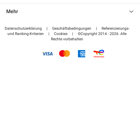
Kontaktieren Sie uns
Auf meinen Partnerbereich zugreifen
Mehr
Hilfezentrum
Blog
Wie funktioniert es
Datenschutzerklärung
|
Geschäftsbedingungen
|
Referenzierungs-
und Ranking-Kriterien
|
Cookies
|
©Copyright 2014 - 2026. Alle
Bezahlen Sie Ihren Parkplatz FLOW
Rechte vorbehalten