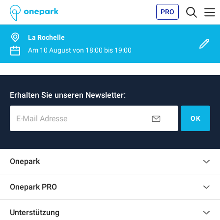
PRO
La Rochelle
Am
10 August
von
18:00
bis
19:00
Erhalten Sie unseren Newsletter:
E-Mail Adresse
OK
Onepark
Kundenbewertungen
Onepark PRO
Impressum
Mehrere Parkplätze für mein Unternehmen mieten
Unterstützung
Werden Sie unser Partner