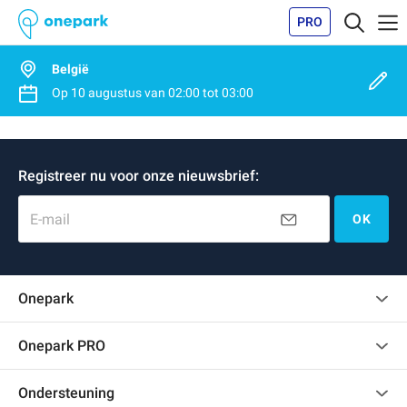
PRO
België
Op
10 augustus
van
02:00
tot
03:00
Registreer nu voor onze nieuwsbrief:
E-mail
OK
Onepark
Klantenbeoordelingen
Onepark PRO
Verschillende parkeerplaatsen huren voor mijn bedrijf
Ondersteuning
Word partner van Onepark