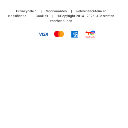
Neem contact met ons op
Toegang tot mijn partnergebied
Privacybeleid
|
Voorwaarden
|
Referentiecriteria en
Helpcentrum
classificatie
|
Cookies
|
©Copyright 2014 - 2026. Alle rechten
voorbehouden
Hoe het werkt
Betalen voor parkeren FLOW