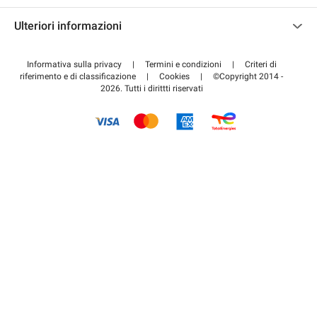
Contattaci
Accedi all'area partner
Ulteriori informazioni
Centro d'aiuto
Blog
Come funziona
Informativa sulla privacy
|
Termini e condizioni
|
Criteri di
riferimento e di classificazione
|
Cookies
|
©Copyright 2014 -
Pagare per il parcheggio FLOW
2026. Tutti i dirittti riservati