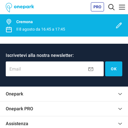
PRO
Cremona
Il
8 agosto
da
16:45
a
17:45
Iscrivetevi alla nostra newsletter:
Email
OK
Onepark
Regolamento recensioni
Onepark PRO
Affittare più posti auto per la mia azienda
Assistenza
Diventa un nostro partner