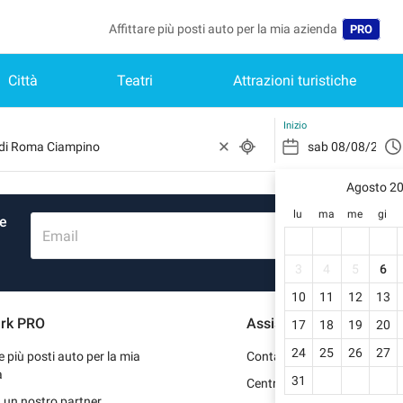
Affittare più posti auto per la mia azienda
PRO
Città
Teatri
Attrazioni turistiche
Lingua
Belgique 
Inizio
België (N
Agosto 2
Deutschl
lu
ma
me
gi
re
España (
Email
France (
3
4
5
6
10
11
12
13
Internati
rk PRO
Assistenza
17
18
19
20
Nederlan
24
25
26
27
re più posti auto per la mia
Contattaci
Portugal 
a
31
Centro d'aiuto
 un nostro partner