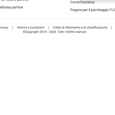
Schweiz 
Come funziona
all'area partner
Pagare per il parcheggio F
Suisse (F
rivacy
|
Termini e condizioni
|
Criteri di riferimento e di classificazione
|
©Copyright 2014 - 2026. Tutti i dirittti riservati