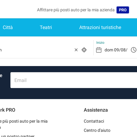
Affittare più posti auto per la mia azienda
PRO
Città
Teatri
Attrazioni turistiche
Lingua
Belgique 
Inizio
België (N
Deutschl
re
España (
Email
France (
Internati
rk PRO
Assistenza
Nederlan
re più posti auto per la mia
Contattaci
Portugal 
a
Centro d'aiuto
 un nostro partner