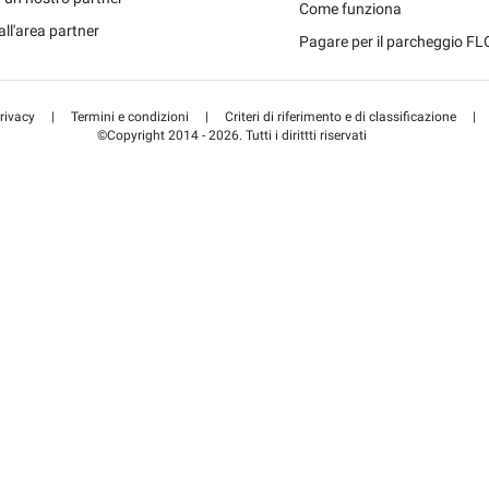
Schweiz 
Come funziona
all'area partner
Pagare per il parcheggio F
Suisse (F
rivacy
|
Termini e condizioni
|
Criteri di riferimento e di classificazione
|
©Copyright 2014 - 2026. Tutti i dirittti riservati