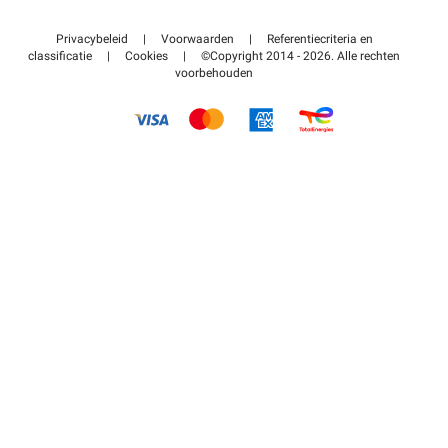
Neem contact met ons op
Toegang tot mijn partnergebied
Privacybeleid
|
Voorwaarden
|
Referentiecriteria en
Helpcentrum
classificatie
|
Cookies
|
©Copyright 2014 - 2026. Alle rechten
voorbehouden
Hoe het werkt
Betalen voor parkeren FLOW