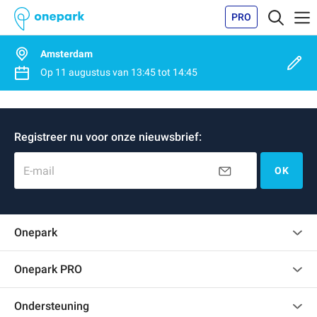
PRO
Amsterdam
Op
11 augustus
van
13:45
tot
14:45
Registreer nu voor onze nieuwsbrief:
E-mail
OK
Onepark
Klantenbeoordelingen
Onepark PRO
Verschillende parkeerplaatsen huren voor mijn bedrijf
Ondersteuning
Word partner van Onepark