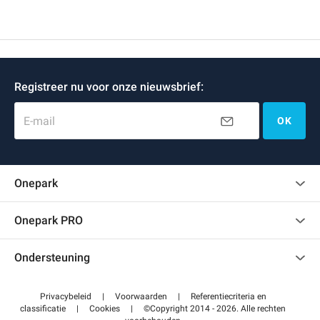
Registreer nu voor onze nieuwsbrief:
E-mail
OK
Onepark
Klantenbeoordelingen
Onepark PRO
Verschillende parkeerplaatsen huren voor mijn bedrijf
Ondersteuning
Word partner van Onepark
Neem contact met ons op
Toegang tot mijn partnergebied
Privacybeleid
|
Voorwaarden
|
Referentiecriteria en
Helpcentrum
classificatie
|
Cookies
|
©Copyright 2014 - 2026. Alle rechten