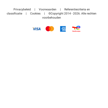
Neem contact met ons op
Toegang tot mijn partnergebied
Privacybeleid
|
Voorwaarden
|
Referentiecriteria en
Helpcentrum
classificatie
|
Cookies
|
©Copyright 2014 - 2026. Alle rechten
voorbehouden
Hoe het werkt
Betalen voor parkeren FLOW