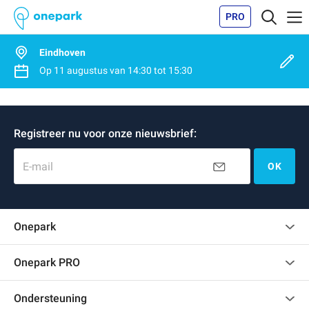
PRO
Eindhoven
Op
11 augustus
van
14:30
tot
15:30
Registreer nu voor onze nieuwsbrief:
E-mail
OK
Onepark
Klantenbeoordelingen
Onepark PRO
Verschillende parkeerplaatsen huren voor mijn bedrijf
Ondersteuning
Word partner van Onepark