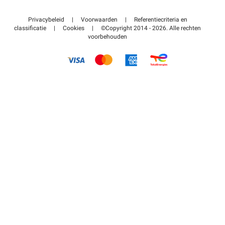
Neem contact met ons op
Toegang tot mijn partnergebied
Privacybeleid
|
Voorwaarden
|
Referentiecriteria en
Helpcentrum
classificatie
|
Cookies
|
©Copyright 2014 - 2026. Alle rechten
voorbehouden
Hoe het werkt
Betalen voor parkeren FLOW