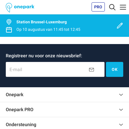
PRO
Station Brussel-Luxemburg
Op
10 augustus
van
11:45
tot
12:45
Registreer nu voor onze nieuwsbrief:
E-mail
OK
Onepark
Klantenbeoordelingen
Onepark PRO
Verschillende parkeerplaatsen huren voor mijn bedrijf
Ondersteuning
Word partner van Onepark