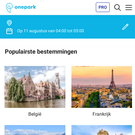
PRO
Op
11 augustus
van
04:00
tot
05:00
Populairste bestemmingen
België
Frankrijk