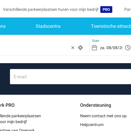
Verschillende parkeerplaatsen huren voor mijn bedrijf
Par
PRO
ons
Stadscentra
Toeristische attract
Taal
Mij
Wor
Belgique (FR)
Toe
Start
Deutschland (D
Heb
Schr
España (ES)
Mijn
France (FR)
E-mail
Mij
International (E
Mij
Italia (IT)
rk PRO
Ondersteuning
Mij
Nederlands (NL
llende parkeerplaatsen
Neem contact met ons op
Portugal (PT)
oor mijn bedrijf
Helpcentrum
artner van Onepark