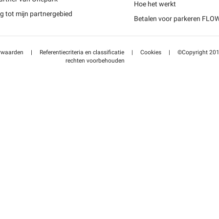
Schweiz (DE)
Hoe het werkt
 tot mijn partnergebied
Betalen voor parkeren FLO
Suisse (FR)
rwaarden
|
Referentiecriteria en classificatie
|
Cookies
|
©Copyright 2014
rechten voorbehouden