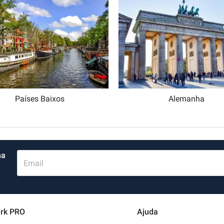
Schweiz (DE)
Suisse (FR)
Países Baixos
Alemanha
ma
Email
rk PRO
Ajuda