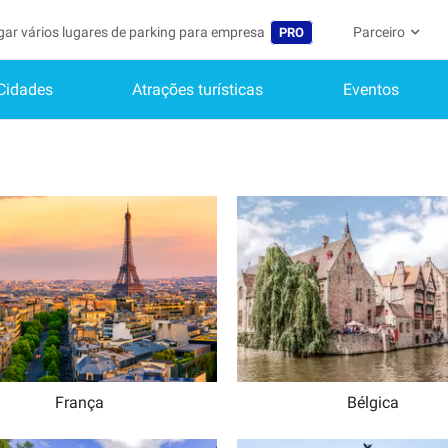
gar vários lugares de parking para empresa
Parceiro
PRO
Cidades
Atrações turísticas
Eventos
Idioma
Torne-se um m
A Minha C
Belgique (FR)
Acessar à área 
België (NL)
Ainda não
Inscrever-s
Deutschland (DE)
O meu perfi
España (ES)
As minhas 
France (FR)
Os meus d
International (EN)
As minhas 
Italia (IT)
França
Bélgica
Nederlands (NL)