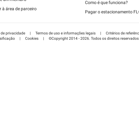
Schweiz (DE)
Como é que funciona?
 à área de parceiro
Pagar o estacionamento F
Suisse (FR)
a de privacidade
|
Termos de uso e informações legais
|
Critérios de referênc
sificação
|
Cookies
|
©Copyright 2014 - 2026. Todos os direitos reservados